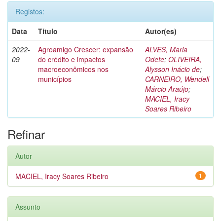
Registos:
Data
Título
Autor(es)
2022-
Agroamigo Crescer: expansão
ALVES, Maria
09
do crédito e impactos
Odete
;
OLIVEIRA,
macroeconômicos nos
Alysson Inácio de
;
municípios
CARNEIRO, Wendell
Márcio Araújo
;
MACIEL, Iracy
Soares Ribeiro
Refinar
Autor
MACIEL, Iracy Soares Ribeiro
1
Assunto