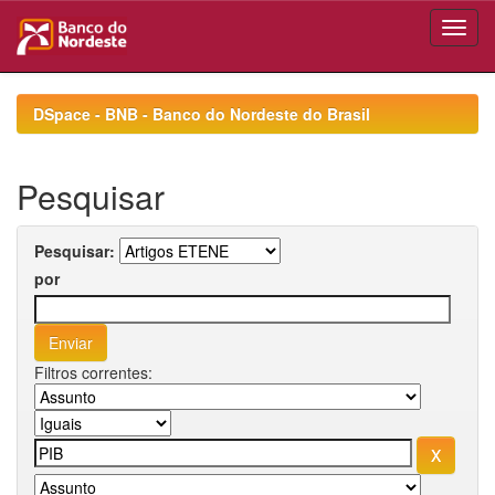
Skip
navigation
DSpace - BNB - Banco do Nordeste do Brasil
Pesquisar
Pesquisar:
por
Filtros correntes: