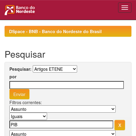
Skip
navigation
DSpace - BNB - Banco do Nordeste do Brasil
Pesquisar
Pesquisar:
por
Filtros correntes: