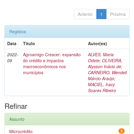
Anterior
1
Próxima
Registos:
Data
Título
Autor(es)
2022-
Agroamigo Crescer: expansão
ALVES, Maria
09
do crédito e impactos
Odete
;
OLIVEIRA,
macroeconômicos nos
Alysson Inácio de
;
municípios
CARNEIRO, Wendell
Márcio Araújo
;
MACIEL, Iracy
Soares Ribeiro
Refinar
Assunto
Microcrédito
1