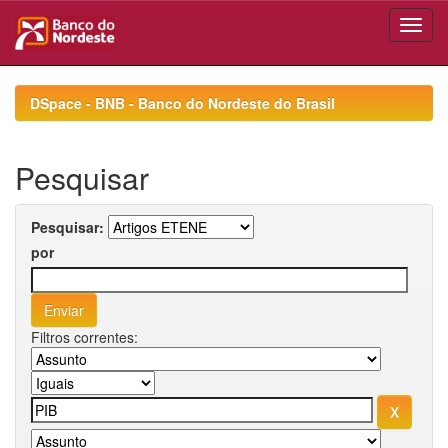
Skip
navigation
DSpace - BNB - Banco do Nordeste do Brasil
Pesquisar
Pesquisar:
por
Filtros correntes: