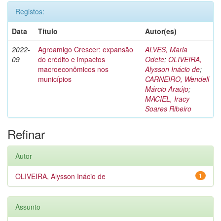
Registos:
Data
Título
Autor(es)
2022-
Agroamigo Crescer: expansão
ALVES, Maria
09
do crédito e impactos
Odete
;
OLIVEIRA,
macroeconômicos nos
Alysson Inácio de
;
municípios
CARNEIRO, Wendell
Márcio Araújo
;
MACIEL, Iracy
Soares Ribeiro
Refinar
Autor
OLIVEIRA, Alysson Inácio de
1
Assunto