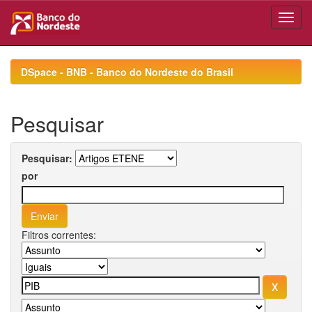
Skip
navigation
DSpace - BNB - Banco do Nordeste do Brasil
Pesquisar
Pesquisar:
por
Filtros correntes: