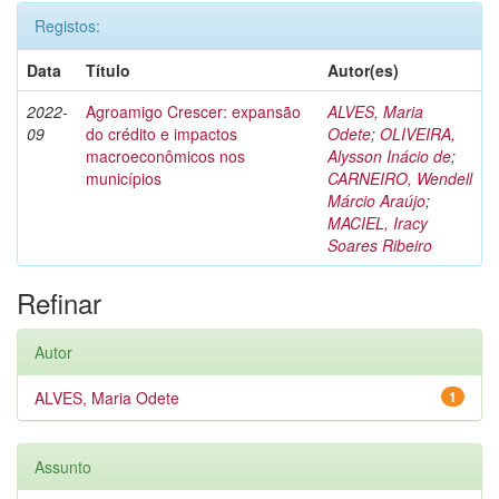
Registos:
Data
Título
Autor(es)
2022-
Agroamigo Crescer: expansão
ALVES, Maria
09
do crédito e impactos
Odete
;
OLIVEIRA,
macroeconômicos nos
Alysson Inácio de
;
municípios
CARNEIRO, Wendell
Márcio Araújo
;
MACIEL, Iracy
Soares Ribeiro
Refinar
Autor
ALVES, Maria Odete
1
Assunto