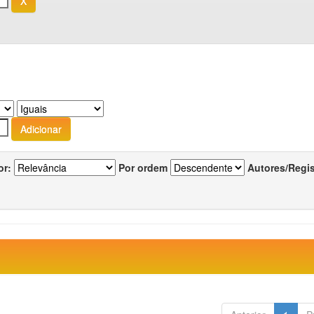
or:
Por ordem
Autores/Regi