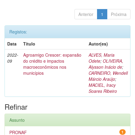
Anterior
1
Próxima
Registos:
Data
Título
Autor(es)
2022-
Agroamigo Crescer: expansão
ALVES, Maria
09
do crédito e impactos
Odete
;
OLIVEIRA,
macroeconômicos nos
Alysson Inácio de
;
municípios
CARNEIRO, Wendell
Márcio Araújo
;
MACIEL, Iracy
Soares Ribeiro
Refinar
Assunto
PRONAF
1