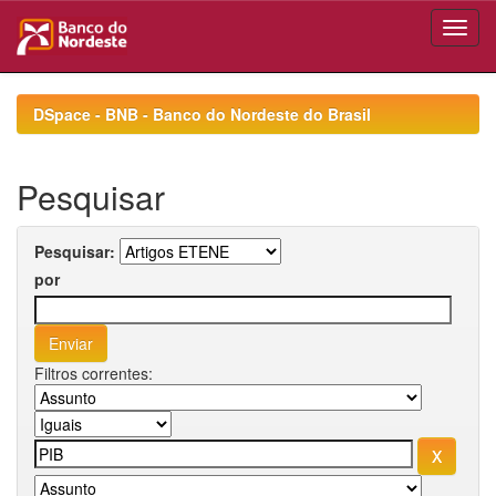
Skip
navigation
DSpace - BNB - Banco do Nordeste do Brasil
Pesquisar
Pesquisar:
por
Filtros correntes: