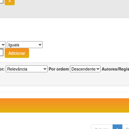
or:
Por ordem
Autores/Regi