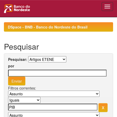
Skip
navigation
DSpace - BNB - Banco do Nordeste do Brasil
Pesquisar
Pesquisar:
por
Filtros correntes: