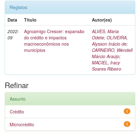
Registos:
Data
Título
Autor(es)
2022-
Agroamigo Crescer: expansão
ALVES, Maria
09
do crédito e impactos
Odete
;
OLIVEIRA,
macroeconômicos nos
Alysson Inácio de
;
municípios
CARNEIRO, Wendell
Márcio Araújo
;
MACIEL, Iracy
Soares Ribeiro
Refinar
Assunto
Crédito
1
Microcrédito
1