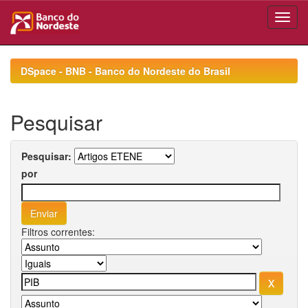
Skip
navigation
DSpace - BNB - Banco do Nordeste do Brasil
Pesquisar
Pesquisar:
por
Filtros correntes: