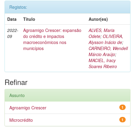
Registos:
Data
Título
Autor(es)
2022-
Agroamigo Crescer: expansão
ALVES, Maria
09
do crédito e impactos
Odete
;
OLIVEIRA,
macroeconômicos nos
Alysson Inácio de
;
municípios
CARNEIRO, Wendell
Márcio Araújo
;
MACIEL, Iracy
Soares Ribeiro
Refinar
Assunto
Agroamigo Crescer
1
Microcrédito
1