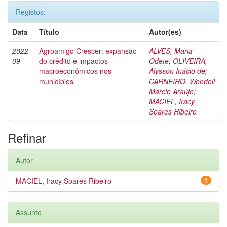
Registos:
Data
Título
Autor(es)
2022-
Agroamigo Crescer: expansão
ALVES, Maria
09
do crédito e impactos
Odete
;
OLIVEIRA,
macroeconômicos nos
Alysson Inácio de
;
municípios
CARNEIRO, Wendell
Márcio Araújo
;
MACIEL, Iracy
Soares Ribeiro
Refinar
Autor
MACIEL, Iracy Soares Ribeiro
1
Assunto