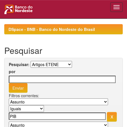
Skip
navigation
DSpace - BNB - Banco do Nordeste do Brasil
Pesquisar
Pesquisar:
por
Filtros correntes: