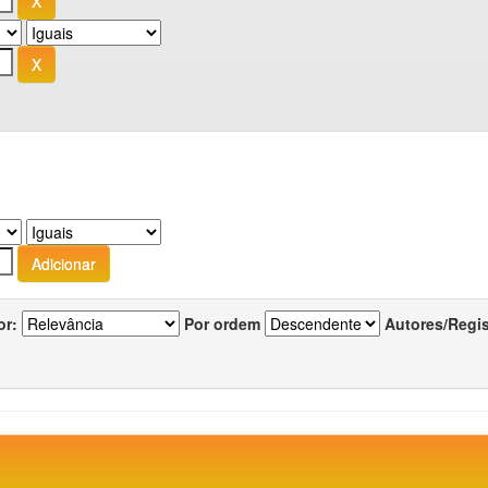
or:
Por ordem
Autores/Regi