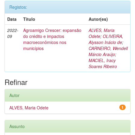
Registos:
Data
Título
Autor(es)
2022-
Agroamigo Crescer: expansão
ALVES, Maria
09
do crédito e impactos
Odete
;
OLIVEIRA,
macroeconômicos nos
Alysson Inácio de
;
municípios
CARNEIRO, Wendell
Márcio Araújo
;
MACIEL, Iracy
Soares Ribeiro
Refinar
Autor
ALVES, Maria Odete
1
Assunto