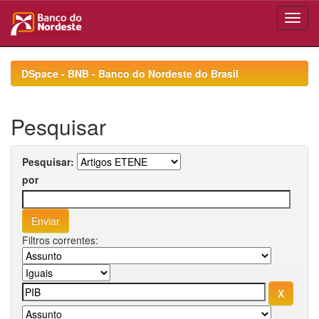
Skip
navigation
DSpace - BNB - Banco do Nordeste do Brasil
Pesquisar
Pesquisar:
por
Filtros correntes: