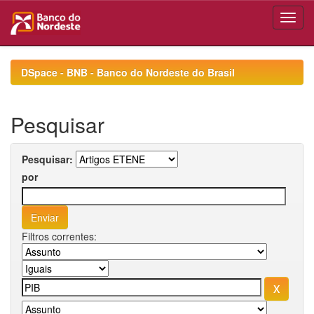
Skip
navigation
DSpace - BNB - Banco do Nordeste do Brasil
Pesquisar
Pesquisar:
por
Filtros correntes: