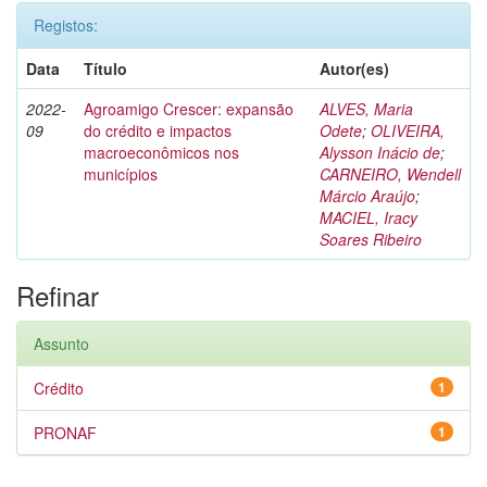
Registos:
Data
Título
Autor(es)
2022-
Agroamigo Crescer: expansão
ALVES, Maria
09
do crédito e impactos
Odete
;
OLIVEIRA,
macroeconômicos nos
Alysson Inácio de
;
municípios
CARNEIRO, Wendell
Márcio Araújo
;
MACIEL, Iracy
Soares Ribeiro
Refinar
Assunto
Crédito
1
PRONAF
1