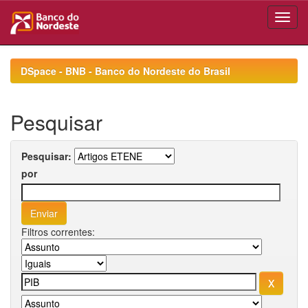
Skip
navigation
DSpace - BNB - Banco do Nordeste do Brasil
Pesquisar
Pesquisar:
por
Filtros correntes: