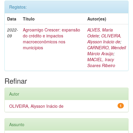
Registos:
Data
Título
Autor(es)
2022-
Agroamigo Crescer: expansão
ALVES, Maria
09
do crédito e impactos
Odete
;
OLIVEIRA,
macroeconômicos nos
Alysson Inácio de
;
municípios
CARNEIRO, Wendell
Márcio Araújo
;
MACIEL, Iracy
Soares Ribeiro
Refinar
Autor
OLIVEIRA, Alysson Inácio de
1
Assunto