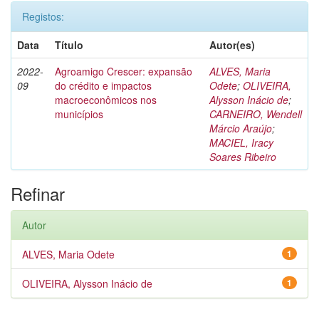
Registos:
Data
Título
Autor(es)
2022-
Agroamigo Crescer: expansão
ALVES, Maria
09
do crédito e impactos
Odete
;
OLIVEIRA,
macroeconômicos nos
Alysson Inácio de
;
municípios
CARNEIRO, Wendell
Márcio Araújo
;
MACIEL, Iracy
Soares Ribeiro
Refinar
Autor
ALVES, Maria Odete
1
OLIVEIRA, Alysson Inácio de
1