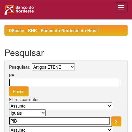
Skip
navigation
DSpace - BNB - Banco do Nordeste do Brasil
Pesquisar
Pesquisar:
por
Filtros correntes: