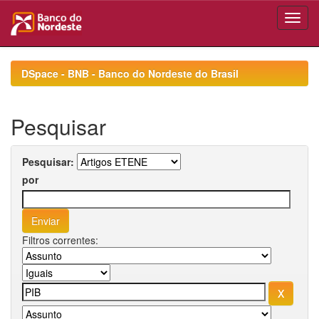
Skip
navigation
DSpace - BNB - Banco do Nordeste do Brasil
Pesquisar
Pesquisar:
por
Filtros correntes: