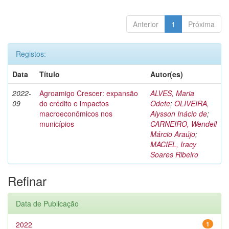
Anterior
1
Próxima
Registos:
Data
Título
Autor(es)
2022-
Agroamigo Crescer: expansão
ALVES, Maria
09
do crédito e impactos
Odete
;
OLIVEIRA,
macroeconômicos nos
Alysson Inácio de
;
municípios
CARNEIRO, Wendell
Márcio Araújo
;
MACIEL, Iracy
Soares Ribeiro
Refinar
Data de Publicação
2022
1