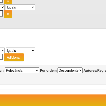
or:
Por ordem
Autores/Regi