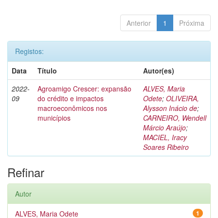
Anterior
1
Próxima
Registos:
Data
Título
Autor(es)
2022-
Agroamigo Crescer: expansão
ALVES, Maria
09
do crédito e impactos
Odete
;
OLIVEIRA,
macroeconômicos nos
Alysson Inácio de
;
municípios
CARNEIRO, Wendell
Márcio Araújo
;
MACIEL, Iracy
Soares Ribeiro
Refinar
Autor
ALVES, Maria Odete
1