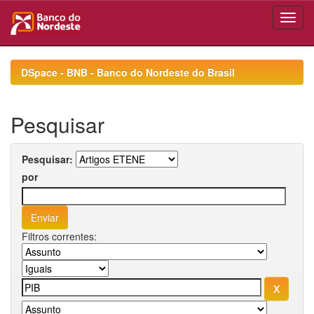
Skip
navigation
DSpace - BNB - Banco do Nordeste do Brasil
Pesquisar
Pesquisar:
por
Filtros correntes: