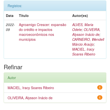
Registos:
Data
Título
Autor(es)
2022-
Agroamigo Crescer: expansão
ALVES, Maria
09
do crédito e impactos
Odete
;
OLIVEIRA,
macroeconômicos nos
Alysson Inácio de
;
municípios
CARNEIRO, Wendell
Márcio Araújo
;
MACIEL, Iracy
Soares Ribeiro
Refinar
Autor
MACIEL, Iracy Soares Ribeiro
1
OLIVEIRA, Alysson Inácio de
1