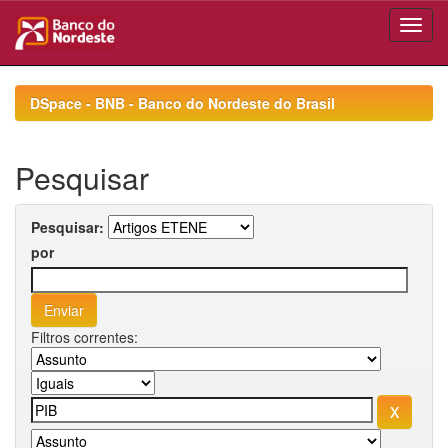
Skip
navigation
DSpace - BNB - Banco do Nordeste do Brasil
Pesquisar
Pesquisar:
por
Filtros correntes: