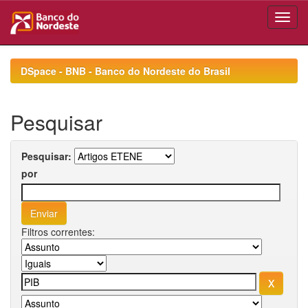
Skip
navigation
DSpace - BNB - Banco do Nordeste do Brasil
Pesquisar
Pesquisar:
por
Filtros correntes: