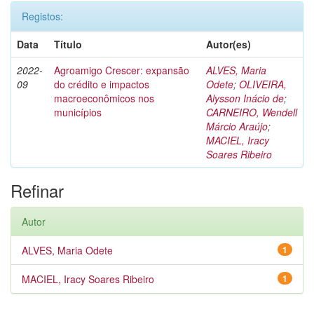
Registos:
Data
Título
Autor(es)
2022-
Agroamigo Crescer: expansão
ALVES, Maria
09
do crédito e impactos
Odete
;
OLIVEIRA,
macroeconômicos nos
Alysson Inácio de
;
municípios
CARNEIRO, Wendell
Márcio Araújo
;
MACIEL, Iracy
Soares Ribeiro
Refinar
Autor
ALVES, Maria Odete
1
MACIEL, Iracy Soares Ribeiro
1