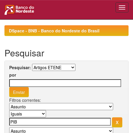
Skip
navigation
DSpace - BNB - Banco do Nordeste do Brasil
Pesquisar
Pesquisar:
por
Filtros correntes: