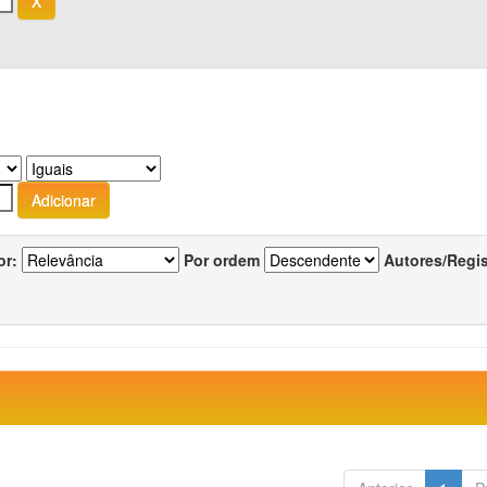
or:
Por ordem
Autores/Regi