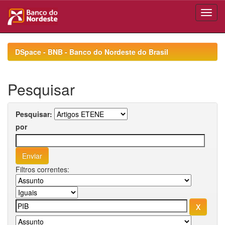
Skip
navigation
DSpace - BNB - Banco do Nordeste do Brasil
Pesquisar
Pesquisar:
por
Filtros correntes: