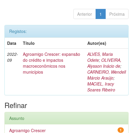
Anterior
1
Próxima
Registos:
Data
Título
Autor(es)
2022-
Agroamigo Crescer: expansão
ALVES, Maria
09
do crédito e impactos
Odete
;
OLIVEIRA,
macroeconômicos nos
Alysson Inácio de
;
municípios
CARNEIRO, Wendell
Márcio Araújo
;
MACIEL, Iracy
Soares Ribeiro
Refinar
Assunto
Agroamigo Crescer
1