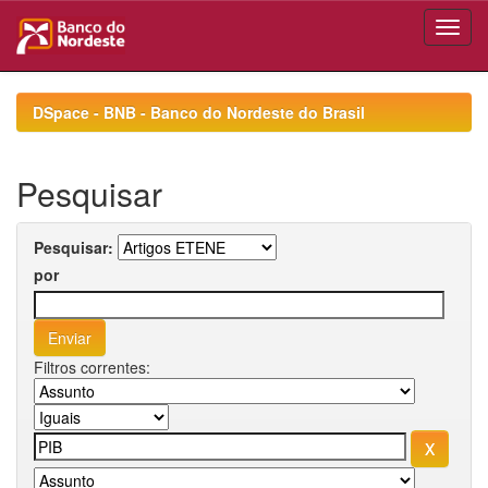
Skip
navigation
DSpace - BNB - Banco do Nordeste do Brasil
Pesquisar
Pesquisar:
por
Filtros correntes: