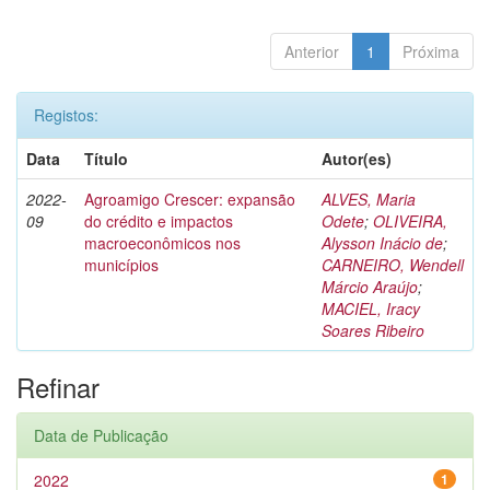
Anterior
1
Próxima
Registos:
Data
Título
Autor(es)
2022-
Agroamigo Crescer: expansão
ALVES, Maria
09
do crédito e impactos
Odete
;
OLIVEIRA,
macroeconômicos nos
Alysson Inácio de
;
municípios
CARNEIRO, Wendell
Márcio Araújo
;
MACIEL, Iracy
Soares Ribeiro
Refinar
Data de Publicação
2022
1