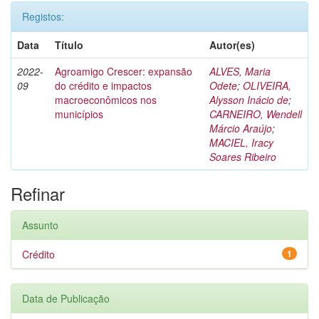
Registos:
Data
Título
Autor(es)
2022-
Agroamigo Crescer: expansão
ALVES, Maria
09
do crédito e impactos
Odete
;
OLIVEIRA,
macroeconômicos nos
Alysson Inácio de
;
municípios
CARNEIRO, Wendell
Márcio Araújo
;
MACIEL, Iracy
Soares Ribeiro
Refinar
Assunto
Crédito
1
Data de Publicação