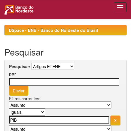
Skip
navigation
DSpace - BNB - Banco do Nordeste do Brasil
Pesquisar
Pesquisar:
por
Filtros correntes: