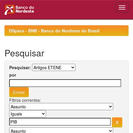
Skip
navigation
DSpace - BNB - Banco do Nordeste do Brasil
Pesquisar
Pesquisar:
por
Filtros correntes: