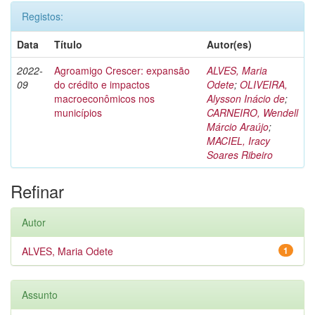
Registos:
Data
Título
Autor(es)
2022-
Agroamigo Crescer: expansão
ALVES, Maria
09
do crédito e impactos
Odete
;
OLIVEIRA,
macroeconômicos nos
Alysson Inácio de
;
municípios
CARNEIRO, Wendell
Márcio Araújo
;
MACIEL, Iracy
Soares Ribeiro
Refinar
Autor
ALVES, Maria Odete
1
Assunto