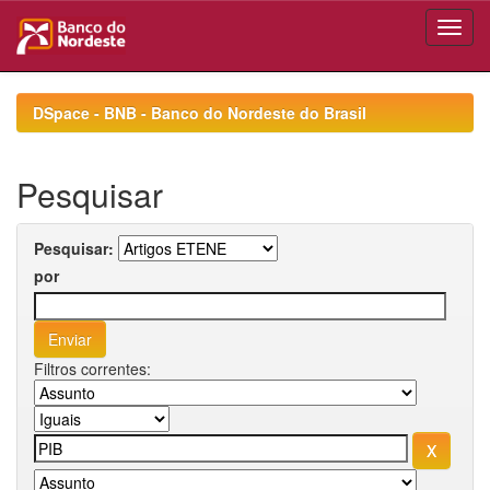
Skip
navigation
DSpace - BNB - Banco do Nordeste do Brasil
Pesquisar
Pesquisar:
por
Filtros correntes: