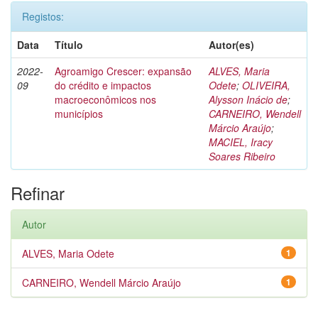
Registos:
Data
Título
Autor(es)
2022-
Agroamigo Crescer: expansão
ALVES, Maria
09
do crédito e impactos
Odete
;
OLIVEIRA,
macroeconômicos nos
Alysson Inácio de
;
municípios
CARNEIRO, Wendell
Márcio Araújo
;
MACIEL, Iracy
Soares Ribeiro
Refinar
Autor
ALVES, Maria Odete
1
CARNEIRO, Wendell Márcio Araújo
1