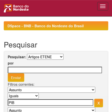
Skip
navigation
DSpace - BNB - Banco do Nordeste do Brasil
Pesquisar
Pesquisar:
por
Filtros correntes: