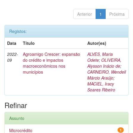
Anterior
1
Próxima
Registos:
Data
Título
Autor(es)
2022-
Agroamigo Crescer: expansão
ALVES, Maria
09
do crédito e impactos
Odete
;
OLIVEIRA,
macroeconômicos nos
Alysson Inácio de
;
municípios
CARNEIRO, Wendell
Márcio Araújo
;
MACIEL, Iracy
Soares Ribeiro
Refinar
Assunto
Microcrédito
1