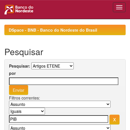
Skip
navigation
DSpace - BNB - Banco do Nordeste do Brasil
Pesquisar
Pesquisar:
por
Filtros correntes: