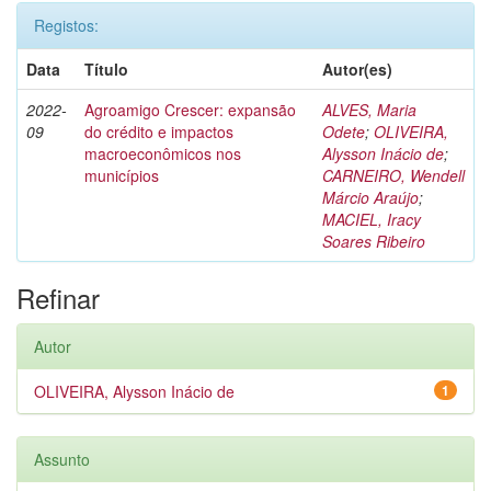
Registos:
Data
Título
Autor(es)
2022-
Agroamigo Crescer: expansão
ALVES, Maria
09
do crédito e impactos
Odete
;
OLIVEIRA,
macroeconômicos nos
Alysson Inácio de
;
municípios
CARNEIRO, Wendell
Márcio Araújo
;
MACIEL, Iracy
Soares Ribeiro
Refinar
Autor
OLIVEIRA, Alysson Inácio de
1
Assunto