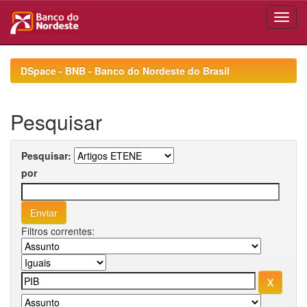
Skip
navigation
DSpace - BNB - Banco do Nordeste do Brasil
Pesquisar
Pesquisar:
por
Filtros correntes: