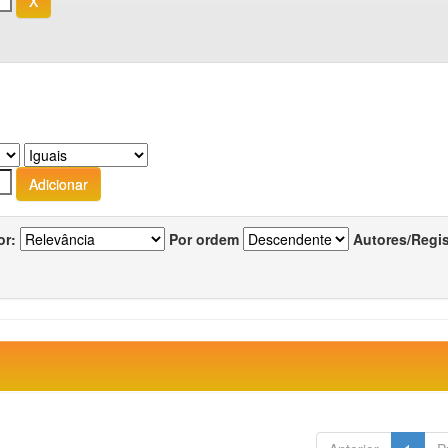
or:
Por ordem
Autores/Regi