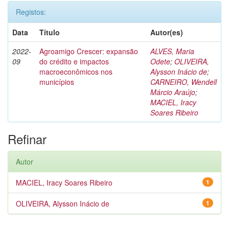
Registos:
Data
Título
Autor(es)
2022-
Agroamigo Crescer: expansão
ALVES, Maria
09
do crédito e impactos
Odete
;
OLIVEIRA,
macroeconômicos nos
Alysson Inácio de
;
municípios
CARNEIRO, Wendell
Márcio Araújo
;
MACIEL, Iracy
Soares Ribeiro
Refinar
Autor
MACIEL, Iracy Soares Ribeiro
1
OLIVEIRA, Alysson Inácio de
1