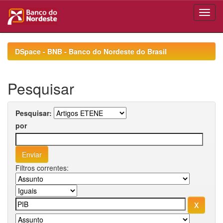
Skip
navigation
DSpace - BNB - Banco do Nordeste do Brasil
Pesquisar
Pesquisar:
por
Filtros correntes: