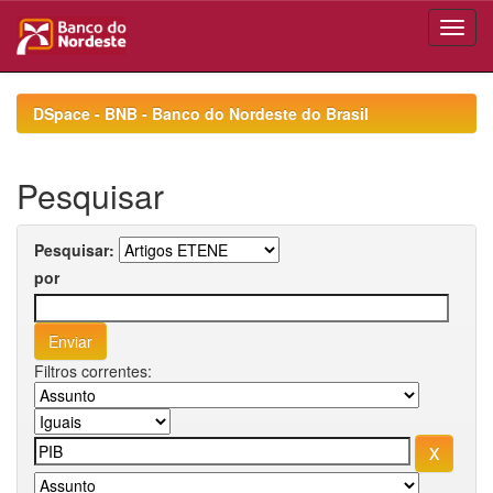
Skip
navigation
DSpace - BNB - Banco do Nordeste do Brasil
Pesquisar
Pesquisar:
por
Filtros correntes: