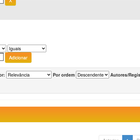
or:
Por ordem
Autores/Regi