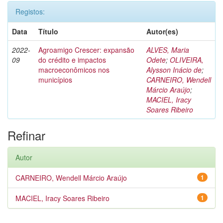
Registos:
Data
Título
Autor(es)
2022-
Agroamigo Crescer: expansão
ALVES, Maria
09
do crédito e impactos
Odete
;
OLIVEIRA,
macroeconômicos nos
Alysson Inácio de
;
municípios
CARNEIRO, Wendell
Márcio Araújo
;
MACIEL, Iracy
Soares Ribeiro
Refinar
Autor
CARNEIRO, Wendell Márcio Araújo
1
MACIEL, Iracy Soares Ribeiro
1