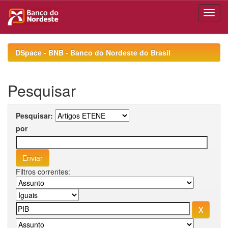
Skip
navigation
DSpace - BNB - Banco do Nordeste do Brasil
Pesquisar
Pesquisar:
por
Filtros correntes: