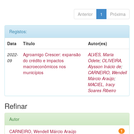
Anterior
1
Próxima
Registos:
Data
Título
Autor(es)
2022-
Agroamigo Crescer: expansão
ALVES, Maria
09
do crédito e impactos
Odete
;
OLIVEIRA,
macroeconômicos nos
Alysson Inácio de
;
municípios
CARNEIRO, Wendell
Márcio Araújo
;
MACIEL, Iracy
Soares Ribeiro
Refinar
Autor
CARNEIRO, Wendell Márcio Araújo
1