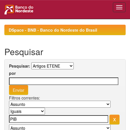
Skip
navigation
DSpace - BNB - Banco do Nordeste do Brasil
Pesquisar
Pesquisar:
por
Filtros correntes: