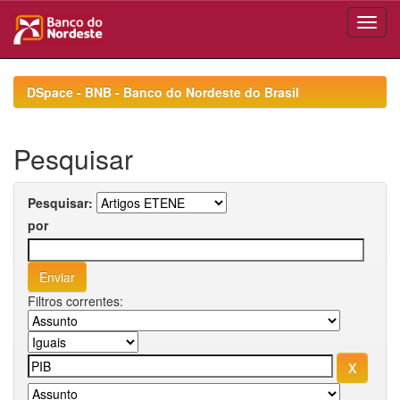
Skip
navigation
DSpace - BNB - Banco do Nordeste do Brasil
Pesquisar
Pesquisar:
por
Filtros correntes: