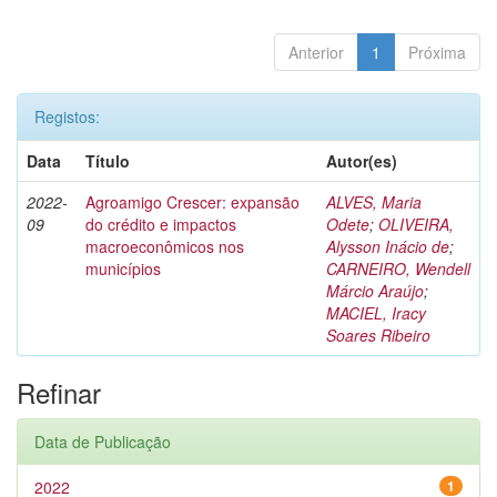
Anterior
1
Próxima
Registos:
Data
Título
Autor(es)
2022-
Agroamigo Crescer: expansão
ALVES, Maria
09
do crédito e impactos
Odete
;
OLIVEIRA,
macroeconômicos nos
Alysson Inácio de
;
municípios
CARNEIRO, Wendell
Márcio Araújo
;
MACIEL, Iracy
Soares Ribeiro
Refinar
Data de Publicação
2022
1