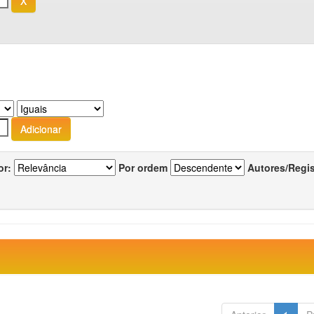
or:
Por ordem
Autores/Regi