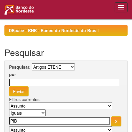
Skip
navigation
DSpace - BNB - Banco do Nordeste do Brasil
Pesquisar
Pesquisar:
por
Filtros correntes: