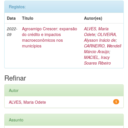
Registos:
Data
Título
Autor(es)
2022-
Agroamigo Crescer: expansão
ALVES, Maria
09
do crédito e impactos
Odete
;
OLIVEIRA,
macroeconômicos nos
Alysson Inácio de
;
municípios
CARNEIRO, Wendell
Márcio Araújo
;
MACIEL, Iracy
Soares Ribeiro
Refinar
Autor
ALVES, Maria Odete
1
Assunto