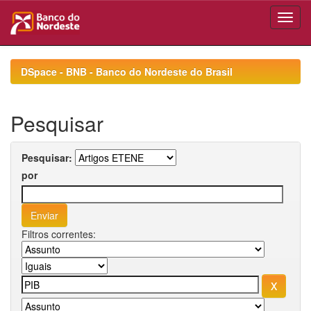
Skip
navigation
DSpace - BNB - Banco do Nordeste do Brasil
Pesquisar
Pesquisar:
por
Filtros correntes: