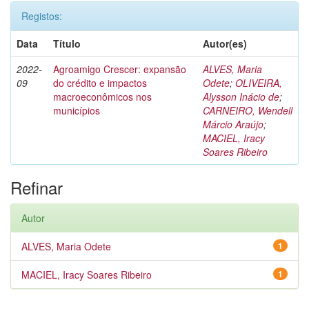
Registos:
Data
Título
Autor(es)
2022-
Agroamigo Crescer: expansão
ALVES, Maria
09
do crédito e impactos
Odete
;
OLIVEIRA,
macroeconômicos nos
Alysson Inácio de
;
municípios
CARNEIRO, Wendell
Márcio Araújo
;
MACIEL, Iracy
Soares Ribeiro
Refinar
Autor
ALVES, Maria Odete
1
MACIEL, Iracy Soares Ribeiro
1