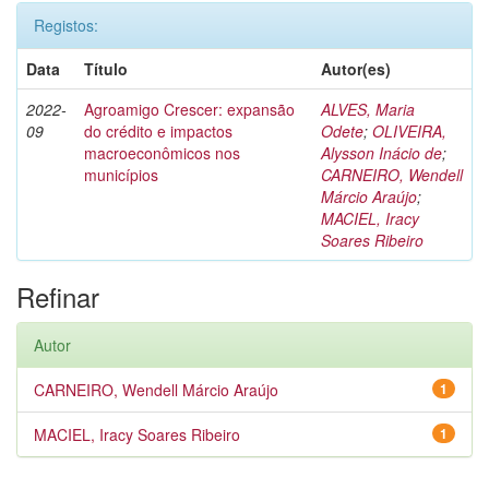
Registos:
Data
Título
Autor(es)
2022-
Agroamigo Crescer: expansão
ALVES, Maria
09
do crédito e impactos
Odete
;
OLIVEIRA,
macroeconômicos nos
Alysson Inácio de
;
municípios
CARNEIRO, Wendell
Márcio Araújo
;
MACIEL, Iracy
Soares Ribeiro
Refinar
Autor
CARNEIRO, Wendell Márcio Araújo
1
MACIEL, Iracy Soares Ribeiro
1