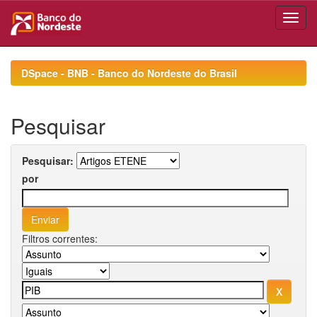
Skip
navigation
DSpace - BNB - Banco do Nordeste do Brasil
Pesquisar
Pesquisar:
por
Filtros correntes: