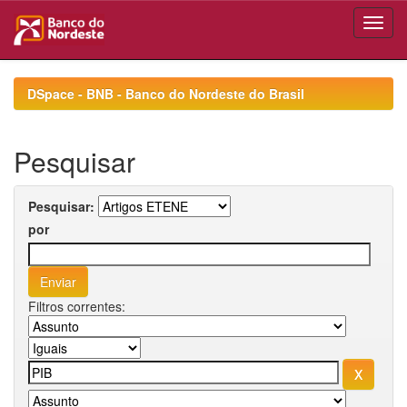
Skip
navigation
DSpace - BNB - Banco do Nordeste do Brasil
Pesquisar
Pesquisar:
por
Filtros correntes: