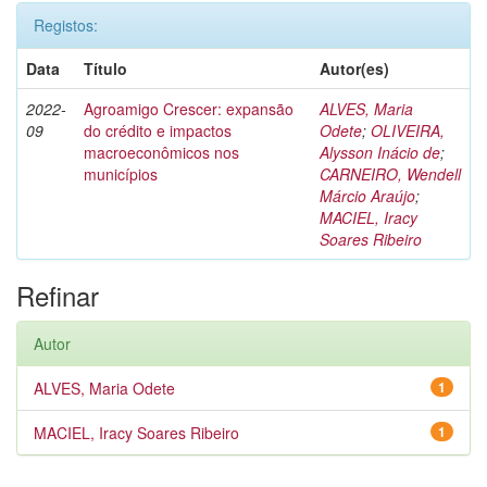
Registos:
Data
Título
Autor(es)
2022-
Agroamigo Crescer: expansão
ALVES, Maria
09
do crédito e impactos
Odete
;
OLIVEIRA,
macroeconômicos nos
Alysson Inácio de
;
municípios
CARNEIRO, Wendell
Márcio Araújo
;
MACIEL, Iracy
Soares Ribeiro
Refinar
Autor
ALVES, Maria Odete
1
MACIEL, Iracy Soares Ribeiro
1