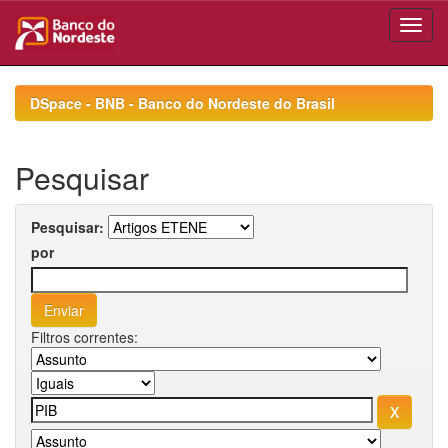
Skip
navigation
DSpace - BNB - Banco do Nordeste do Brasil
Pesquisar
Pesquisar:
por
Filtros correntes: