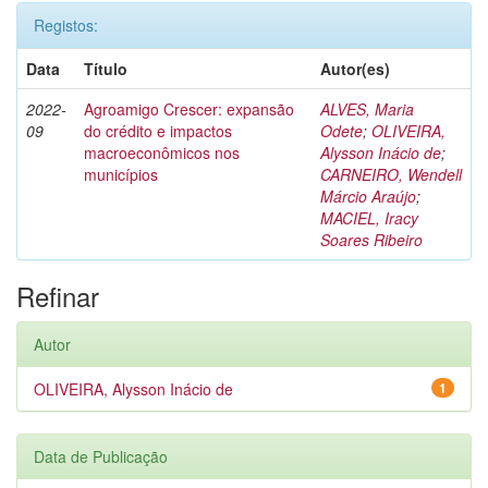
Registos:
Data
Título
Autor(es)
2022-
Agroamigo Crescer: expansão
ALVES, Maria
09
do crédito e impactos
Odete
;
OLIVEIRA,
macroeconômicos nos
Alysson Inácio de
;
municípios
CARNEIRO, Wendell
Márcio Araújo
;
MACIEL, Iracy
Soares Ribeiro
Refinar
Autor
OLIVEIRA, Alysson Inácio de
1
Data de Publicação