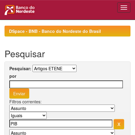
Skip
navigation
DSpace - BNB - Banco do Nordeste do Brasil
Pesquisar
Pesquisar:
por
Filtros correntes: