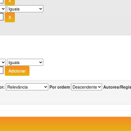
or:
Por ordem
Autores/Regi