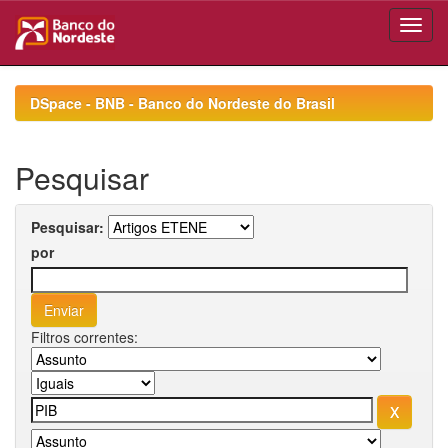
Skip
navigation
DSpace - BNB - Banco do Nordeste do Brasil
Pesquisar
Pesquisar:
por
Filtros correntes: