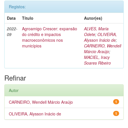
Registos:
Data
Título
Autor(es)
2022-
Agroamigo Crescer: expansão
ALVES, Maria
09
do crédito e impactos
Odete
;
OLIVEIRA,
macroeconômicos nos
Alysson Inácio de
;
municípios
CARNEIRO, Wendell
Márcio Araújo
;
MACIEL, Iracy
Soares Ribeiro
Refinar
Autor
CARNEIRO, Wendell Márcio Araújo
1
OLIVEIRA, Alysson Inácio de
1