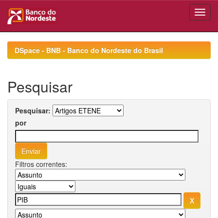
Skip
navigation
DSpace - BNB - Banco do Nordeste do Brasil
Pesquisar
Pesquisar:
por
Filtros correntes: