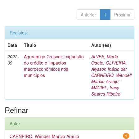
Anterior
1
Próxima
Registos:
Data
Título
Autor(es)
2022-
Agroamigo Crescer: expansão
ALVES, Maria
09
do crédito e impactos
Odete
;
OLIVEIRA,
macroeconômicos nos
Alysson Inácio de
;
municípios
CARNEIRO, Wendell
Márcio Araújo
;
MACIEL, Iracy
Soares Ribeiro
Refinar
Autor
CARNEIRO, Wendell Márcio Araújo
1