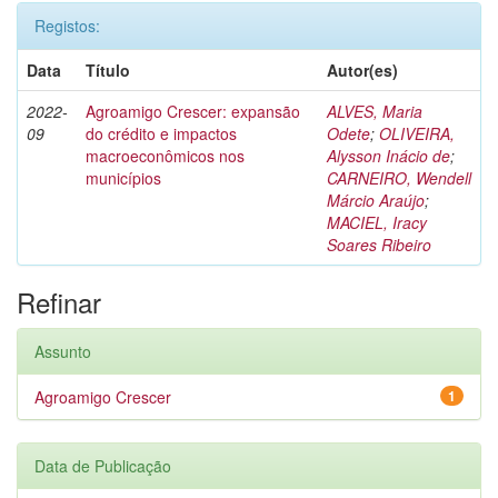
Registos:
Data
Título
Autor(es)
2022-
Agroamigo Crescer: expansão
ALVES, Maria
09
do crédito e impactos
Odete
;
OLIVEIRA,
macroeconômicos nos
Alysson Inácio de
;
municípios
CARNEIRO, Wendell
Márcio Araújo
;
MACIEL, Iracy
Soares Ribeiro
Refinar
Assunto
Agroamigo Crescer
1
Data de Publicação