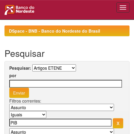
Skip
navigation
DSpace - BNB - Banco do Nordeste do Brasil
Pesquisar
Pesquisar:
por
Filtros correntes: