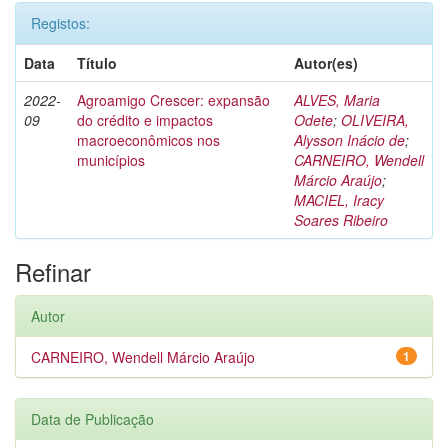
Registos:
Data
Título
Autor(es)
2022-
Agroamigo Crescer: expansão
ALVES, Maria
09
do crédito e impactos
Odete
;
OLIVEIRA,
macroeconômicos nos
Alysson Inácio de
;
municípios
CARNEIRO, Wendell
Márcio Araújo
;
MACIEL, Iracy
Soares Ribeiro
Refinar
Autor
CARNEIRO, Wendell Márcio Araújo
1
Data de Publicação