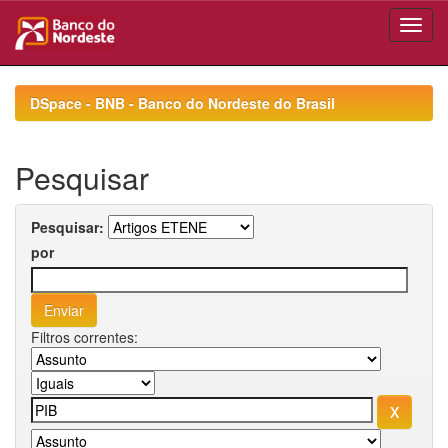
Skip
navigation
DSpace - BNB - Banco do Nordeste do Brasil
Pesquisar
Pesquisar:
por
Filtros correntes: