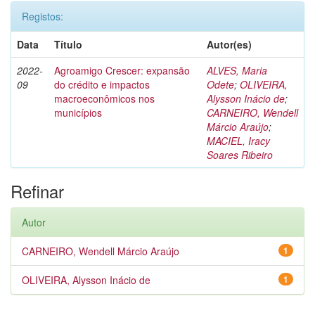
Registos:
Data
Título
Autor(es)
2022-
Agroamigo Crescer: expansão
ALVES, Maria
09
do crédito e impactos
Odete
;
OLIVEIRA,
macroeconômicos nos
Alysson Inácio de
;
municípios
CARNEIRO, Wendell
Márcio Araújo
;
MACIEL, Iracy
Soares Ribeiro
Refinar
Autor
CARNEIRO, Wendell Márcio Araújo
1
OLIVEIRA, Alysson Inácio de
1