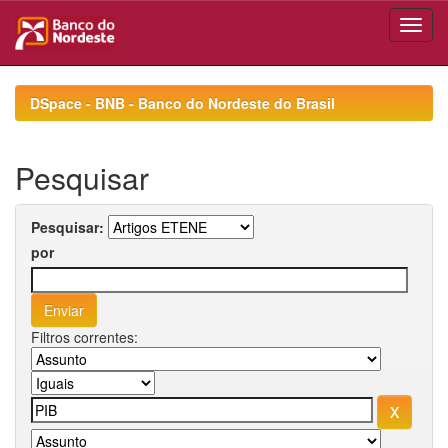
Skip
navigation
DSpace - BNB - Banco do Nordeste do Brasil
Pesquisar
Pesquisar:
por
Filtros correntes: